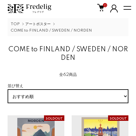
0
TOP
アートポスター
COME to FINLAND / SWEDEN / NORDEN
COME to FINLAND / SWEDEN / NOR
DEN
全62商品
並び替え
SOLDOUT
SOLDOUT