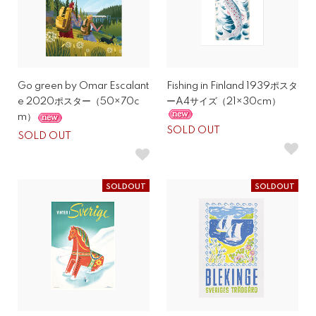
Go green by Omar Escalant
Fishing in Finland 1939ポスタ
e 2020ポスター（50×70c
ーA4サイズ（21×30cm）
m）
SOLD OUT
SOLD OUT
SOLDOUT
SOLDOUT