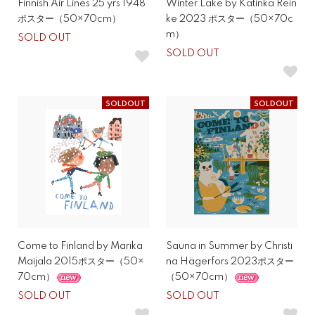
Finnish Air Lines 25 yrs 1948
Winter Lake by Katinka Rein
ポスター（50×70cm）
ke 2023 ポスター（50×70c
m）
SOLD OUT
SOLD OUT
SOLDOUT
SOLDOUT
Come to Finland by Marika
Sauna in Summer by Christi
Maijala 2015ポスター（50×
na Hägerfors 2023ポスター
70cm）
（50×70cm）
SOLD OUT
SOLD OUT