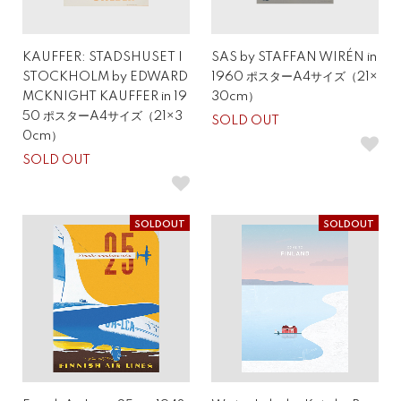
KAUFFER: STADSHUSET I
SAS by STAFFAN WIRÉN in
STOCKHOLM by EDWARD
1960 ポスターA4サイズ（21×
MCKNIGHT KAUFFER in 19
30cm）
50 ポスターA4サイズ（21×3
SOLD OUT
0cm）
SOLD OUT
SOLDOUT
SOLDOUT