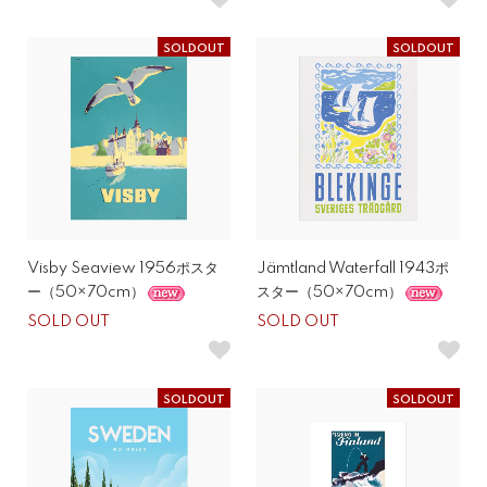
SOLDOUT
SOLDOUT
Visby Seaview 1956ポスタ
Jämtland Waterfall 1943ポ
ー（50×70cm）
スター（50×70cm）
SOLD OUT
SOLD OUT
SOLDOUT
SOLDOUT