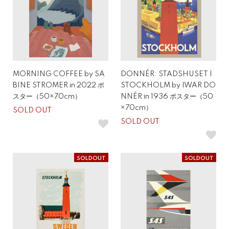
MORNING COFFEE by SA
DONNÉR: STADSHUSET I
BINE STROMER in 2022 ポ
STOCKHOLM by IWAR DO
スター（50×70cm）
NNÉR in 1936 ポスター（50
×70cm）
SOLD OUT
SOLD OUT
SOLDOUT
SOLDOUT