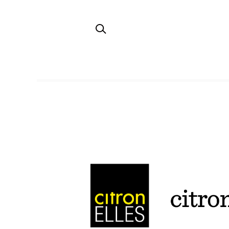
TOP
citronELLES from Sweden