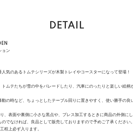
DETAIL
DEN
ション
番人気のあるトムテシリーズが木製トレイやコースターになって登場！
、トムテたちが雪の中をパレードしたり、汽車にのったりと楽しい絵柄
移動の時など、ちょっとしたテーブル回りに置きやすく、使い勝手の良
おり、表面や裏側に小さな黒点や、プレス加工するときに商品の外側に
ものでなければ、良品として販売しておりますので予めご了承ください
の工程上必ず入ります。