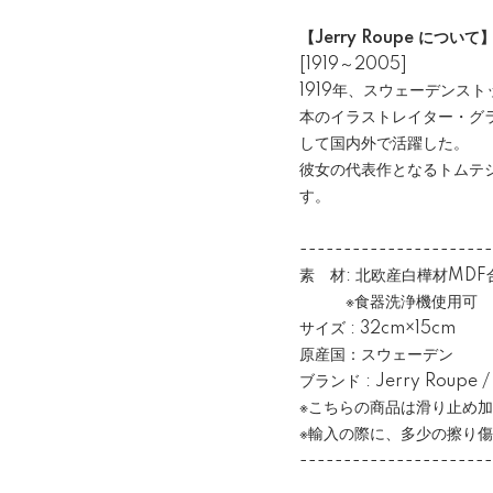
【Jerry Roupe について
[1919～2005]
1919年、スウェーデンス
本のイラストレイター・グ
して国内外で活躍した。
彼女の代表作となるトムテシ
す。
----------------------
素 材: 北欧産白樺材MDF
※食器洗浄機使用可
サイズ : 32cm×15cm
原産国：スウェーデン
ブランド : Jerry Roup
※こちらの商品は滑り止め
※輸入の際に、多少の擦り
----------------------