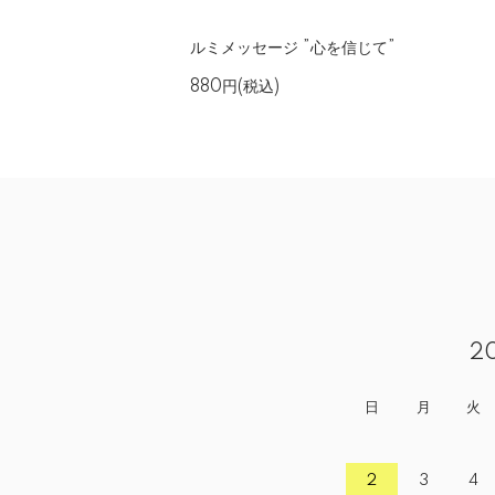
ルミメッセージ ”心を信じて”
880円(税込)
2
日
月
火
2
3
4