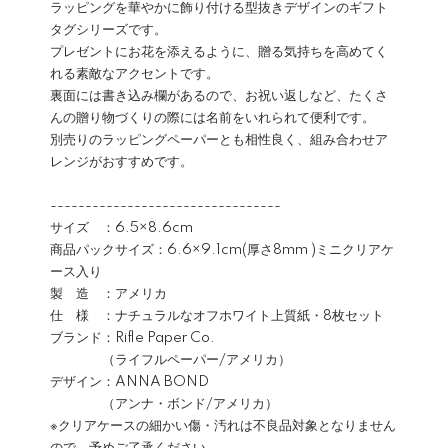
ラッピングを華やかに飾り付ける型抜きデザインのギフト
タグシリーズです。
プレゼントにお花を添えるように、贈る気持ちを高めてく
れる素敵なアクセントです。
裏面には書き込み欄があるので、お祝い返しなど、たくさ
んの贈り物づくりの際には名前をいれられて便利です。
別売りのラッピングペーパーとも相性良く、組み合わせア
レンジがおすすめです。
---------------------------------
サイズ ：6.5×8.6cm
商品パックサイズ：6.6×9.1cm(厚さ8mm )ミニクリアケ
ース入り
製 造 ：アメリカ
仕 様 ：ナチュラルなオフホワイト上質紙・8枚セット
ブランド：Rifle Paper Co.
（ライフルペーパー/アメリカ）
デザイン：ANNA BOND
（アンナ・ボンド/アメリカ）
※クリアケースの細かい傷・汚れは不良品対象となりません