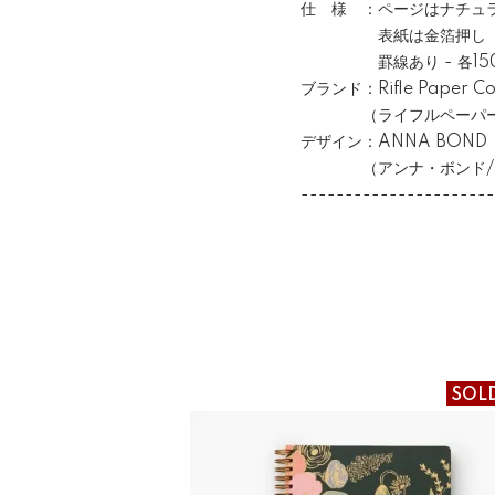
仕 様 ：ページはナチュ
表紙は金箔押し
罫線あり - 各150
ブランド：Rifle Paper Co
（ライフルペーパー/
デザイン：ANNA BOND
（アンナ・ボンド/ア
----------------------
SOL