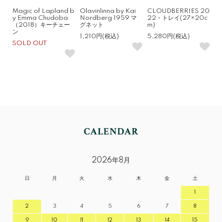
Magic of Lapland b
Olavinlinna by Kai
CLOUDBERRIES 20
y Emma Chudoba
Nordberg 1959 マ
22・トレイ(27×20c
（2018）キーチェー
グネット
m)
ン
1,210円(税込)
5,280円(税込)
SOLD OUT
2026年8月
日
月
火
水
木
金
土
1
2
3
4
5
6
7
8
9
10
11
12
13
14
15