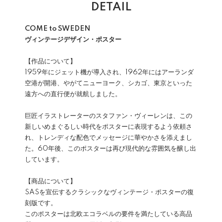
DETAIL
COME to SWEDEN
ヴィンテージデザイン・ポスター
【作品について】
1959年にジェット機が導入され、1962年にはアーランダ
空港が開港、やがてニューヨーク、シカゴ、東京といった
遠方への直行便が就航しました。
巨匠イラストレーターのスタファン・ヴィーレンは、この
新しいめまぐるしい時代をポスターに表現するよう依頼さ
れ、トレンディな配色でメッセージに華やかさを添えまし
た。60年後、このポスターは再び現代的な雰囲気を醸し出
しています。
【商品について】
SASを宣伝するクラシックなヴィンテージ・ポスターの復
刻版です。
このポスターは北欧エコラベルの要件を満たしている高品