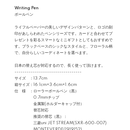
Writing Pen
ボールペン
ライフルペーパーの美しいデザインパターンと、ロゴの刻
印があしらわれたペンシリーズです。カードと合わせてプ
レゼントを彩るスマートなミニギフトとしてもおすすめで
す。ブラックベースのシックなスタイルと、フローラル柄
で、自分らしいコーディネートを選べます。
日本の替え芯が対応するので、長く使って頂けます。
---------------------------------
サイズ ：13.7cm
箱サイズ：16.1cm×3.6cm×1.6cm
仕 様 ：ローラーボールペン（黒）
0.7mmチップ
金属製(ホルダーキャップ付）
替芯対応
推奨の替芯（黒）：
三菱uni JET STREAM(SXR-600-007)
MONTEVERDE(1919152)