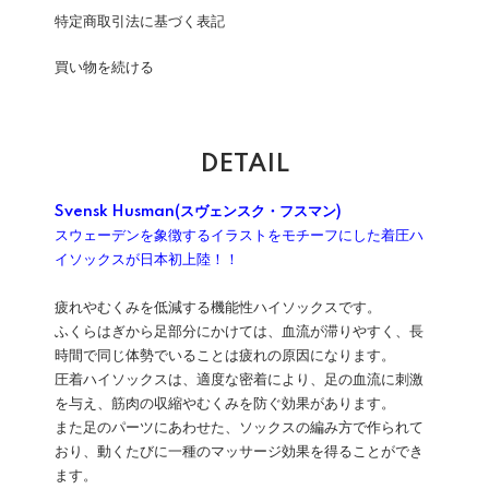
特定商取引法に基づく表記
買い物を続ける
DETAIL
Svensk Husman(スヴェンスク・フスマン)
スウェーデンを象徴するイラストをモチーフにした着圧ハ
イソックスが日本初上陸！！
疲れやむくみを低減する機能性ハイソックスです。
ふくらはぎから足部分にかけては、血流が滞りやすく、長
時間で同じ体勢でいることは疲れの原因になります。
圧着ハイソックスは、適度な密着により、足の血流に刺激
を与え、筋肉の収縮やむくみを防ぐ効果があります。
また足のパーツにあわせた、ソックスの編み方で作られて
おり、動くたびに一種のマッサージ効果を得ることができ
ます。