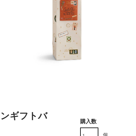
インギフトバ
購入数
個