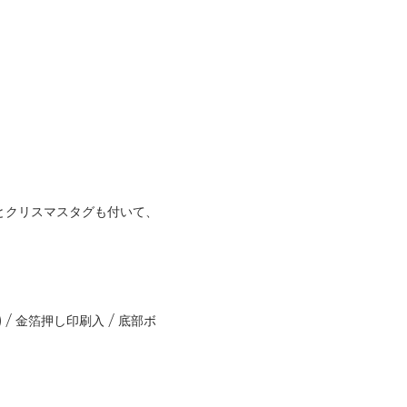
とクリスマスタグも付いて、
/ 金箔押し印刷入 / 底部ボ