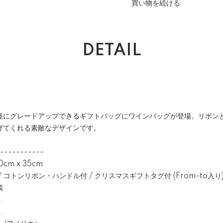
買い物を続ける
DETAIL
軽にグレードアップできるギフトバッグにワインバッグが登場。リボン
げてくれる素敵なデザインです。
-----------
0cm x 35cm
コトンリボン・ハンドル付 / クリスマスギフトタグ付 (From-to入り) 
装
.
.