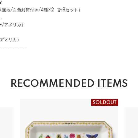
m
無地/白色封筒付き/4種×2（計8セット）
.
アメリカ）
メリカ）
-----------
RECOMMENDED ITEMS
SOLDOUT