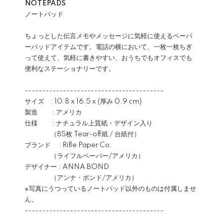
NOTEPADS
ノートパッド
ちょっとした伝言メモやメッセージに気軽に使えるペーパ
ーパッドアイテムです。電話の横において、一枚一枚ちぎ
って使えて、気軽に書きやすい、おうちでもオフィスでも
便利なステーショナリーです。
----------------------------------------
サイズ : 10.8 x 16.5 x (厚み 0.9 cm)
製造 : アメリカ
仕様 : ナチュラル上質紙・デザイン入り
（85枚 Tear-off紙 / 台紙付）
ブランド : Rifle Paper Co.
（ライフルペーパー/アメリカ）
デザイナー : ANNA BOND
（アンナ・ボンド/アメリカ）
※写真にうつっているノートパッド以外のものは付属しませ
ん。
----------------------------------------