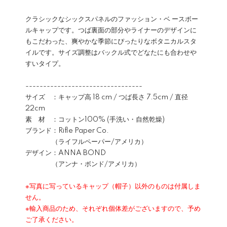
クラシックなシックスパネルのファッション・ベ ースボー
ルキャップです。つば裏面の部分やライナーのデザインに
もこだわった、爽やかな季節にぴったりなボタニカルスタ
イルです。サイズ調整はバックル式でどなたにも合わせや
すいタイプ。
---------------------------------
サイズ ：キャップ高 18 cm / つば長さ 7.5cm / 直径
22cm
素 材 ：コットン100% (手洗い・自然乾燥)
ブランド：Rifle Paper Co.
（ライフルペーパー/アメリカ）
デザイン：ANNA BOND
（アンナ・ボンド/アメリカ）
※写真に写っているキャップ（帽子）以外のものは付属しま
せん。
※輸入商品のため、それぞれ個体差がございますので、予め
ご了承ください。