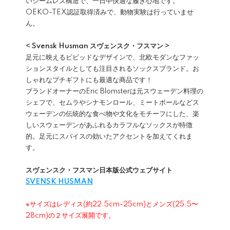
いシームレス構造で、一日中快適な履き心地です。
OEKO-TEX認証取得済みで、動物実験は行っていませ
ん。
< Svensk Husman スヴェンスク・フスマン >
足元に映えるビビッドなデザインで、北欧モダンなファッ
ションスタイルとしても注目されるソックスブランド。お
しゃれなプチギフトにも最適な商品です！
ブランドオーナーのEric Blomsterは元スウェーデン料理の
シェフで、セムラやシナモンロール、ミートボールなどス
ウェーデンの伝統的な食べ物や文化をモチーフにした、楽
しいスウェーデンがあふれるカラフルなソックスが特徴
的。足元にスパイスの効いたアクセントを加えてくれま
す。
スヴェンスク・フスマン日本版公式ウェブサイト
SVENSK HUSMAN
※サイズはレディス(約22.5cm-25cm)とメンズ(25.5〜
28cm)の２サイズ展開です。