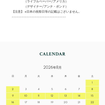
（ライフルペーパー/アメリカ）
（デザイナー/アンナ・ボンド）
【注意】 ※日本の祝祭日等の記載はございません。
---------------------------------
2026年8月
日
月
火
水
木
金
土
1
2
3
4
5
6
7
8
9
10
11
12
13
14
15
16
17
18
19
20
21
22