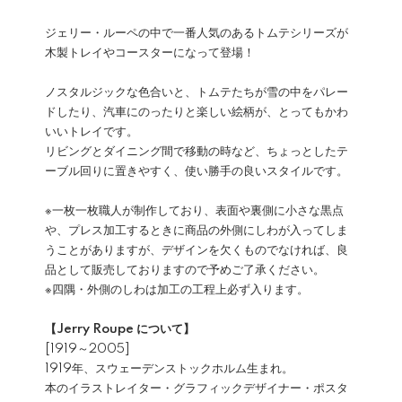
ジェリー・ルーペの中で一番人気のあるトムテシリーズが
木製トレイやコースターになって登場！
ノスタルジックな色合いと、トムテたちが雪の中をパレー
ドしたり、汽車にのったりと楽しい絵柄が、とってもかわ
いいトレイです。
リビングとダイニング間で移動の時など、ちょっとしたテ
ーブル回りに置きやすく、使い勝手の良いスタイルです。
※一枚一枚職人が制作しており、表面や裏側に小さな黒点
や、プレス加工するときに商品の外側にしわが入ってしま
うことがありますが、デザインを欠くものでなければ、良
品として販売しておりますので予めご了承ください。
※四隅・外側のしわは加工の工程上必ず入ります。
【Jerry Roupe について】
[1919～2005]
1919年、スウェーデンストックホルム生まれ。
本のイラストレイター・グラフィックデザイナー・ポスタ