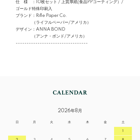
仕 様 ：10枚セット / 上質厚紙(食品PPコーティング）/
ゴールド特殊印刷入
ブランド：Rifle Paper Co.
（ライフルペーパー/アメリカ）
デザイン：ANNA BOND
（アンナ・ボンド/アメリカ）
---------------------------------
2026年8月
日
月
火
水
木
金
土
1
2
3
4
5
6
7
8