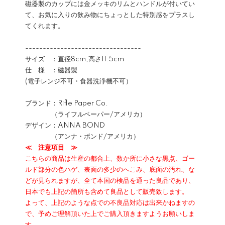
磁器製のカップには金メッキのリムとハンドルが付いてい
て、お気に入りの飲み物にちょっとした特別感をプラスし
てくれます。
---------------------------------
サイズ ：直径8cm,高さ11.5cm
仕 様 ：磁器製
(電子レンジ不可・食器洗浄機不可）
ブランド：Rifle Paper Co.
（ライフルペーパー/アメリカ）
デザイン：ANNA BOND
（アンナ・ボンド/アメリカ）
≪ 注意項目 ≫
こちらの商品は生産の都合上、数か所に小さな黒点、ゴー
ルド部分の色ハゲ、表面の多少のへこみ、底面の汚れ、な
どが見られますが、全て本国の検品を通った良品であり、
日本でも上記の箇所も含めて良品として販売致します。
よって、上記のような点での不良品対応は出来かねますの
で、予めご理解頂いた上でご購入頂きますようお願いしま